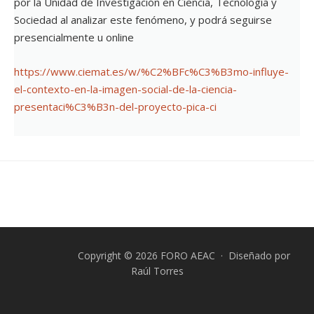
por la Unidad de Investigación en Ciencia, Tecnología y
Sociedad al analizar este fenómeno, y podrá seguirse
presencialmente u online
https://www.ciemat.es/w/%C2%BFc%C3%B3mo-influye-
el-contexto-en-la-imagen-social-de-la-ciencia-
presentaci%C3%B3n-del-proyecto-pica-ci
Copyright © 2026 FORO AEAC · Diseñado por
Raúl Torres