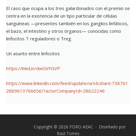
El caso que ocupa a los tres galardonados con el premio se
centra en la existencia de un tipo particular de células
sanguíneas —presentes también en los ganglios linfáticos,
el bazo, el intestino y otros órganos— conocidas como
linfocitos T reguladores o Treg.
Un asunto entre linfocitos
https://lnkd.in/dwGVFGVP
https://www.linkedin.com/feed/update/urn:li:share:738761
2889613766656/?actorCompanyId=28622246
Copyright © 2026 FORO AEAC · Diseñado por
Raúl Torres