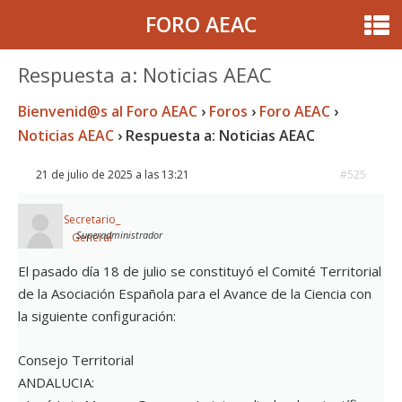
FORO AEAC
Respuesta a: Noticias AEAC
Bienvenid@s al Foro AEAC
›
Foros
›
Foro AEAC
›
Noticias AEAC
›
Respuesta a: Noticias AEAC
21 de julio de 2025 a las 13:21
#525
Secretario_
Superadministrador
General
El pasado día 18 de julio se constituyó el Comité Territorial
de la Asociación Española para el Avance de la Ciencia con
la siguiente configuración:
Consejo Territorial
ANDALUCIA: