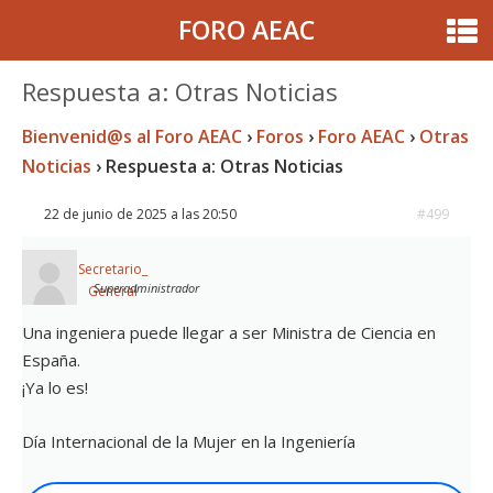
FORO AEAC
Respuesta a: Otras Noticias
Bienvenid@s al Foro AEAC
›
Foros
›
Foro AEAC
›
Otras
Noticias
›
Respuesta a: Otras Noticias
22 de junio de 2025 a las 20:50
#499
Secretario_
Superadministrador
General
Una ingeniera puede llegar a ser Ministra de Ciencia en
España.
¡Ya lo es!
Día Internacional de la Mujer en la Ingeniería