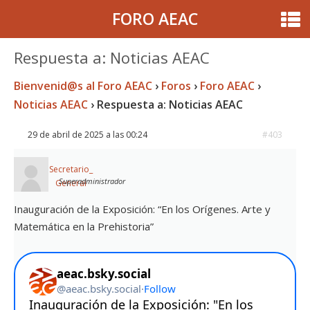
FORO AEAC
Respuesta a: Noticias AEAC
Bienvenid@s al Foro AEAC
›
Foros
›
Foro AEAC
›
Noticias AEAC
›
Respuesta a: Noticias AEAC
29 de abril de 2025 a las 00:24
#403
Secretario_
Superadministrador
General
Inauguración de la Exposición: “En los Orígenes. Arte y
Matemática en la Prehistoria”