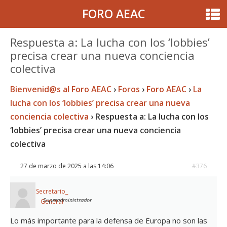
FORO AEAC
Respuesta a: La lucha con los ‘lobbies’
precisa crear una nueva conciencia
colectiva
Bienvenid@s al Foro AEAC
›
Foros
›
Foro AEAC
›
La
lucha con los ‘lobbies’ precisa crear una nueva
conciencia colectiva
›
Respuesta a: La lucha con los
‘lobbies’ precisa crear una nueva conciencia
colectiva
27 de marzo de 2025 a las 14:06
#376
Secretario_
Superadministrador
General
Lo más importante para la defensa de Europa no son las