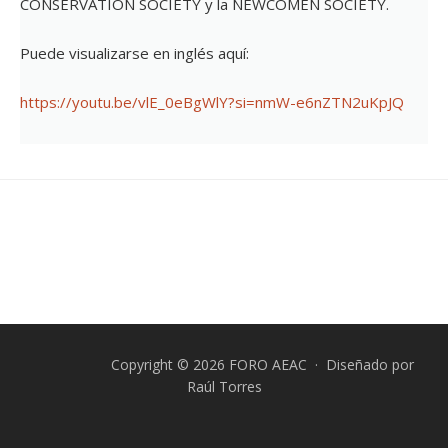
CONSERVATION SOCIETY y la NEWCOMEN SOCIETY.
Puede visualizarse en inglés aquí:
https://youtu.be/vlE_0eBgWlY?si=nmW-e6nZTN2uKpJQ
Copyright © 2026 FORO AEAC · Diseñado por
Raúl Torres