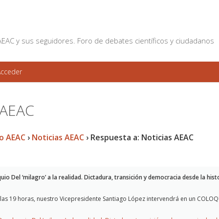
AEAC y sus seguidores. Foro de debates científicos y ciudadanos
Skip to content
Acceder
 AEAC
o AEAC
›
Noticias AEAC
›
Respuesta a: Noticias AEAC
o Del ‘milagro’ a la realidad. Dictadura, transición y democracia desde la his
 las 19 horas, nuestro Vicepresidente Santiago López intervendrá en un COLOQU