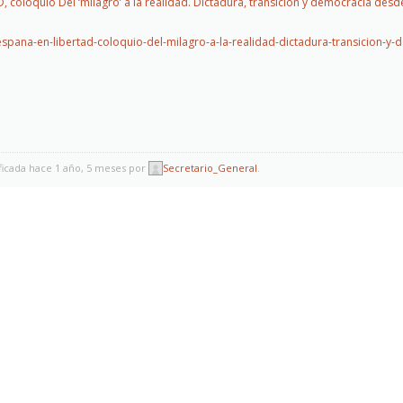
coloquio Del ‘milagro’ a la realidad. Dictadura, transición y democracia desd
spana-en-libertad-coloquio-del-milagro-a-la-realidad-dictadura-transicion-y
ficada hace 1 año, 5 meses por
Secretario_General
.