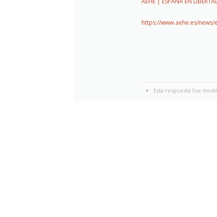
AEHE | ESPAÑA EN LIBERTAD, 
https://www.aehe.es/news/e
Esta respuesta fue modi